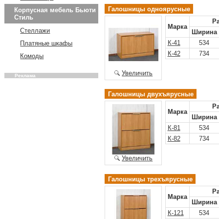
Галошницы одноярусные
Корпусная мебель Бьюти
Стиль
Р
Марка
Стеллажи
Ширина
К-41
534
Платяные шкафы
К-42
734
Комоды
Увеличить
Реклама
Галошницы двухъярусные
Р
Марка
Ширина
К-81
534
К-82
734
Увеличить
Галошницы трехъярусные
Р
Марка
Ширина
К-121
534