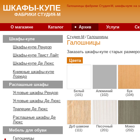
ШКАФЫ-КУПЕ
Галошницы фабрики Студия-М, шкафы-купе на з
ФАБРИКИ СТУДИЯ-М
•
О магазине
Каталог
Архив
Услуги
Ск
Студия-M
/
Галошницы
Шкафы-купе
Галошницы
Шкафы-купе Рендор
Заказать шкафы-купе старых размеро
Шкафы-купе Твист Лайт
Цвета
Шкафы-купе Де Люкс
Книжные шкафы-купе
Лоредо
Распашные шкафы
Белый
Алюминий
Бук
Угловые шкафы Рендор
(101)
(102)
(104)
Угловые шкафы Де Люкс
Трапеции Де Люкс
Распашные шкафы Де
Люкс
Дуб шамони
Песочный
Мокко
Мебель для обуви
(111)
(201)
(202)
•
Галошницы