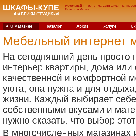
ШКАФЫ-КУПЕ
Мебельный интернет магазин Студия М. Мебель
Мебель в Москве.
ФАБРИКИ СТУДИЯ-М
•
О магазине
Каталог
Архив
Услуги
Ск
Мебельный интернет м
На сегодняшний день просто 
интерьер квартиры, дома или
качественной и комфортной ме
уюта, она нужна и для отдыха
жизни. Каждый выбирает себе
собственными вкусами и мат
нужно сказать, что выбор это
В многочисленных магазинах 