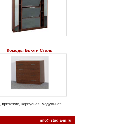
Комоды Бьюти Стиль
 прихожие, корпусная, модульная
ur.m-aiduts@ofni