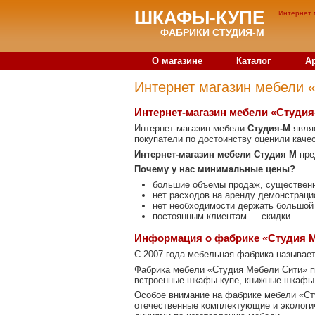
ШКАФЫ-КУПЕ
Интернет 
ФАБРИКИ СТУДИЯ-М
О магазине
Каталог
А
Интернет магазин мебели 
Интернет-магазин мебели «Студи
Интернет-магазин мебели
Студия-М
являе
покупатели по достоинству оценили каче
Интернет-магазин мебели Студия М
пре
Почему у нас минимальные цены?
большие объемы продаж, существенн
нет расходов на аренду демонстрац
нет необходимости держать большой 
постоянным клиентам — скидки.
Информация о фабрике «Студия 
С 2007 года мебельная фабрика называе
Фабрика мебели «Студия Мебели Сити» пр
встроенные шкафы-купе, книжные шкафы-
Особое внимание на фабрике мебели «С
отечественные комплектующие и экологи