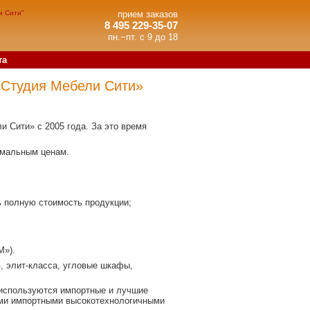
и Сити"
прием заказов
8 495 229-35-07
пн.−пт. с 9 до 18
та
«Студия Мебели Сити»
Сити» с 2005 года. За это время
мальным ценам.
ь полную стоимость продукции;
М»).
, элит-класса, угловые шкафы,
используются импортные и лучшие
ыми импортными высокотехнологичными