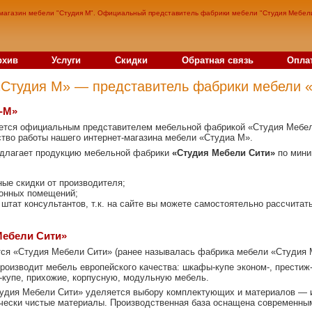
магазин мебели "Студия М". Официальный представитель фабрики мебели "Студия Мебел
рхив
Услуги
Скидки
Обратная связь
Опла
«Студия М» — представитель фабрики мебели 
я-М»
тся официальным представителем мебельной фабрикой «Студия Мебели 
ство работы нашего интернет-магазина мебели «Студиа М».
длагает продукцию мебельной фабрики
«Студия Мебели
Сити»
по мини
ые скидки от производителя;
ионных помещений;
штат консультантов, т.к. на сайте вы можете самостоятельно рассчитат
Мебели Сити»
тся «Студия Мебели Сити» (ранее называлась фабрика мебели «Студия 
оизводит мебель европейского качества: шкафы-купе эконом-, престиж-
купе, прихожие, корпусную, модульную мебель.
тудия Мебели Сити» уделяется выбору комплектующих и материалов — 
чески чистые материалы. Производственная база оснащена современн