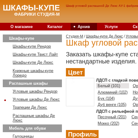
ШКАФЫ-КУПЕ
Шкаф угловой распашной Де Люкс АУ-1 фабрики
ФАБРИКИ СТУДИЯ-М
•
О магазине
Каталог
Архив
Услуги
Ск
Студия-M
/
Шкафы-купе Де Люкс
/
Углов
Шкафы-купе
Шкаф угловой ра
Шкафы-купе Рендор
Заказать шкафы-купе ст
Шкафы-купе Твист Лайт
нестандартные изделия.
Шкафы-купе Де Люкс
Книжные шкафы-купе
Цвет
Лоредо
ЛДСП с гладкой пов
Распашные шкафы
Белый (101)
Ор
Угловые шкафы Рендор
Алюминий (102)
Но
Бук (104)
Ду
•
Угловые шкафы Де Люкс
Дуб венге (105)
Ор
Трапеции Де Люкс
ЛДСП с рельефной п
Распашные шкафы Де
Песочный (201)
Сен
Люкс
Мокко (202)
Сен
Мебель для обуви
Профиль
Галошницы