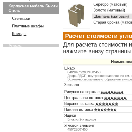
Серебро (матовый)
Корпусная мебель Бьюти
Золото (матовый)
Стиль
Шампань (матовый)
Стеллажи
Старая бронза (мато
Платяные шкафы
Комоды
Расчет стоимости угл
Для расчета стоимости 
Реклама
нажмите внизу страницы 
Наименов
Шкаф
840*840*2200*450*450
Дверь ЛДСП, внутреннее наполнение см. н
Возможно зеркальное отображение внутр
Зеркало
Рисунок на зеркале
�������
Центральная вставка
�������
Верхняя вставка
�������
Нижняя вставка
�������
Ящики
Блок из 2-х ящиков
Угловой элемент
450*2200*450