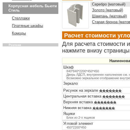
Серебро (матовый)
Корпусная мебель Бьюти
Золото (матовый)
Стиль
Шампань (матовый)
Стеллажи
Старая бронза (мато
Платяные шкафы
Комоды
Расчет стоимости угл
Для расчета стоимости 
Реклама
нажмите внизу страницы 
Наименов
Шкаф
840*840*2200*450*450
Дверь ЛДСП, внутреннее наполнение см. н
Возможно зеркальное отображение внутр
Зеркало
Рисунок на зеркале
�������
Центральная вставка
�������
Верхняя вставка
�������
Нижняя вставка
�������
Ящики
Блок из 2-х ящиков
Угловой элемент
450*2200*450