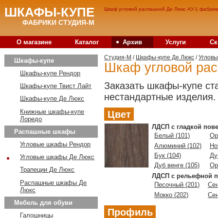
ШКАФЫ-КУПЕ
Шкаф угловой распашной Де Люкс АУ-1 фабрики
ФАБРИКИ СТУДИЯ-М
•
О магазине
Каталог
Архив
Услуги
Ск
Студия-M
/
Шкафы-купе Де Люкс
/
Углов
Шкафы-купе
Шкаф угловой ра
Шкафы-купе Рендор
Заказать шкафы-купе ст
Шкафы-купе Твист Лайт
нестандартные изделия.
Шкафы-купе Де Люкс
Книжные шкафы-купе
Цвет
Лоредо
ЛДСП с гладкой пов
Распашные шкафы
Белый (101)
Ор
Угловые шкафы Рендор
Алюминий (102)
Но
Бук (104)
Ду
•
Угловые шкафы Де Люкс
Дуб венге (105)
Ор
Трапеции Де Люкс
ЛДСП с рельефной п
Распашные шкафы Де
Песочный (201)
Сен
Люкс
Мокко (202)
Сен
Мебель для обуви
Профиль
Галошницы