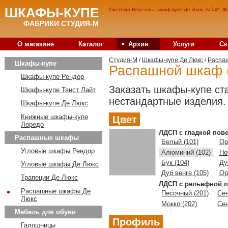
ШКАФЫ-КУПЕ
Система Версаль - шкаф купе Де Люкс АП-4*. Фо
ФАБРИКИ СТУДИЯ-М
•
О магазине
Каталог
Архив
Услуги
Ск
Студия-M
/
Шкафы-купе Де Люкс
/
Распа
Шкафы-купе
Распашной шкаф (
Шкафы-купе Рендор
Заказать шкафы-купе ст
Шкафы-купе Твист Лайт
нестандартные изделия.
Шкафы-купе Де Люкс
Книжные шкафы-купе
Цвет
Лоредо
ЛДСП с гладкой пов
Распашные шкафы
Белый (101)
Ор
Угловые шкафы Рендор
Алюминий (102)
Но
Бук (104)
Ду
Угловые шкафы Де Люкс
Дуб венге (105)
Ор
Трапеции Де Люкс
ЛДСП с рельефной п
•
Распашные шкафы Де
Песочный (201)
Сен
Люкс
Мокко (202)
Сен
Мебель для обуви
Профиль
Галошницы