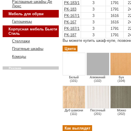
Распашные шкафы Де
РК-183/1
3
1791
2
Люкс
РК-183
3
1791
2
Мебель для обуви
РК-167/1
3
1616
2
Галошницы
РК-167
3
1616
2
РК-187/1
3
1791
2
Корпусная мебель Бьюти
Стиль
РК-187
3
1791
2
Вы можете купить шкаф-купе, позвонив
Стеллажи
Цвета
Платяные шкафы
Комоды
Реклама
Белый
Алюминий
Бук
(101)
(102)
(104)
Дуб шамони
Песочный
Мокко
(111)
(201)
(202)
Как выглядят