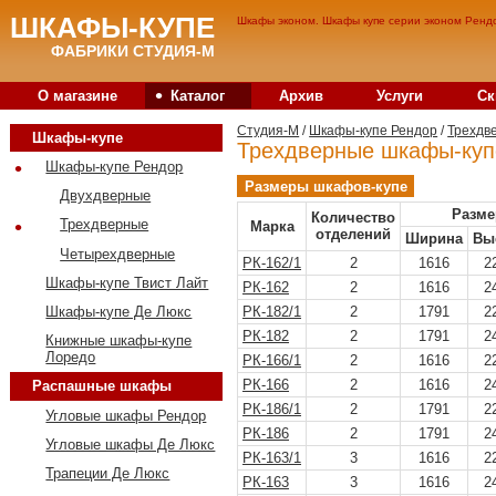
ШКАФЫ-КУПЕ
Шкафы эконом. Шкафы купе серии эконом Рендо
ФАБРИКИ СТУДИЯ-М
•
О магазине
Каталог
Архив
Услуги
Ск
Студия-M
/
Шкафы-купе Рендор
/
Трехдв
Шкафы-купе
Трехдверные шкафы-куп
•
Шкафы-купе Рендор
Размеры шкафов-купе
Двухдверные
Разме
Количество
•
Трехдверные
Марка
отделений
Ширина
Вы
Четырехдверные
РК-162/1
2
1616
2
Шкафы-купе Твист Лайт
РК-162
2
1616
2
РК-182/1
2
1791
2
Шкафы-купе Де Люкс
РК-182
2
1791
2
Книжные шкафы-купе
Лоредо
РК-166/1
2
1616
2
РК-166
2
1616
2
Распашные шкафы
РК-186/1
2
1791
2
Угловые шкафы Рендор
РК-186
2
1791
2
Угловые шкафы Де Люкс
РК-163/1
3
1616
2
Трапеции Де Люкс
РК-163
3
1616
2