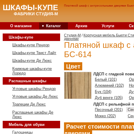
ШКАФЫ-КУПЕ
Платяной шкаф с антресольными дверями Бьюти
ФАБРИКИ СТУДИЯ-М
•
О магазине
Каталог
Архив
Услуги
Ск
Студия-M
/
Корпусная мебель Бьюти Ст
Шкафы-купе
дверями
Платяной шкаф с
Шкафы-купе Рендор
БС-614
Шкафы-купе Твист Лайт
Шкафы-купе Де Люкс
Цвет
Книжные шкафы-купе
Лоредо
ЛДСП с гладкой пов
Белый (101)
Ор
Распашные шкафы
Алюминий (102)
Но
Угловые шкафы Рендор
Бук (104)
Ду
Угловые шкафы Де Люкс
Дуб венге (105)
Ор
ЛДСП с рельефной п
Трапеции Де Люкс
Песочный (201)
Сен
Распашные шкафы Де
Мокко (202)
Сен
Люкс
Мебель для обуви
Расчет стоимости пла
дверями
Галошницы