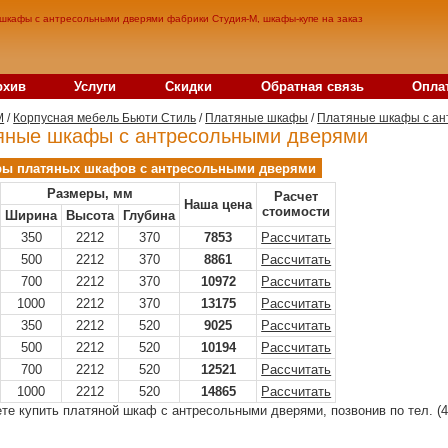
шкафы с антресольными дверями фабрики Студия-М, шкафы-купе на заказ
рхив
Услуги
Скидки
Обратная связь
Опла
M
/
Корпусная мебель Бьюти Стиль
/
Платяные шкафы
/
Платяные шкафы с ан
яные шкафы с антресольными дверями
ры платяных шкафов с антресольными дверями
Размеры, мм
Расчет
Наша цена
стоимости
Ширина
Высота
Глубина
350
2212
370
7853
Рассчитать
500
2212
370
8861
Рассчитать
700
2212
370
10972
Рассчитать
1000
2212
370
13175
Рассчитать
350
2212
520
9025
Рассчитать
500
2212
520
10194
Рассчитать
700
2212
520
12521
Рассчитать
1000
2212
520
14865
Рассчитать
те купить платяной шкаф с антресольными дверями, позвонив по тел. (4