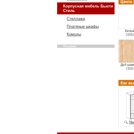
Цвета
Корпусная мебель Бьюти
Стиль
Стеллажи
Платяные шкафы
Белы
Комоды
(101)
Реклама
Дуб шам
(111)
Как вы
Ув