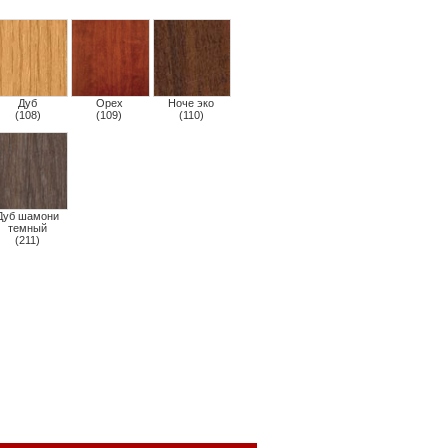
Дуб
Орех
Ноче эко
(108)
(109)
(110)
Дуб шамони
темный
(211)