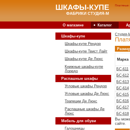
ШКАФЫ-КУПЕ
Платяные 
ФАБРИКИ СТУДИЯ-М
•
О магазине
Каталог
А
Студия-
Шкафы-купе
Плат
Шкафы-купе Рендор
Разме
Шкафы-купе Твист Лайт
Шкафы-купе Де Люкс
Марка
Книжные шкафы-купе
БС-611
Лоредо
БС-612
Распашные шкафы
БС-613
Угловые шкафы Рендор
БС-614
Угловые шкафы Де Люкс
БС-615
БС-616
Трапеции Де Люкс
БС-617
Распашные шкафы Де
Люкс
БС-618
Вы може
Мебель для обуви
сайте.
Галошницы