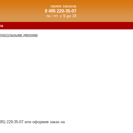
прием заказов
8 495 229-35-07
пн.−пт. с 9 до 18
та
тресольными дверями
95) 229-35-07 или оформив заказ на