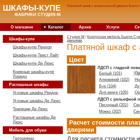
ШКАФЫ-КУПЕ
Платяной шкаф с антресольной дверью Бьюти С
ФАБРИКИ СТУДИЯ-М
•
О магазине
Каталог
Архив
Услуги
Ск
Студия-M
/
Корпусная мебель Бьюти Ст
Шкафы-купе
дверями
Платяной шкаф с 
Шкафы-купе Рендор
Шкафы-купе Твист Лайт
Цвет
Шкафы-купе Де Люкс
ЛДСП с гладкой пов
Книжные шкафы-купе
Белый (101)
Ор
Лоредо
Алюминий (102)
Но
Распашные шкафы
Бук (104)
Ду
Дуб венге (105)
Ор
Угловые шкафы Рендор
ЛДСП с рельефной п
Угловые шкафы Де Люкс
Песочный (201)
Сен
Трапеции Де Люкс
Мокко (202)
Сен
Распашные шкафы Де
Расчет стоимости пла
Люкс
дверями
Мебель для обуви
Для расчета стоимости 
Галошницы