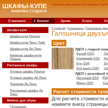
ШКАФЫ-КУПЕ
Галошница двухъярусная К-82 фабрики Студия-М
ФАБРИКИ СТУДИЯ-М
•
О магазине
Каталог
Архив
Услуги
Ск
Студия-M
/
Галошницы
/
Галошницы дву
Шкафы-купе
Галошница двухъя
Шкафы-купе Рендор
Цвет
Шкафы-купе Твист Лайт
Шкафы-купе Де Люкс
ЛДСП с гладкой пов
Белый (101)
Ор
Книжные шкафы-купе
Алюминий (102)
Но
Лоредо
Бук (104)
Ду
Распашные шкафы
Дуб венге (105)
Ор
Угловые шкафы Рендор
ЛДСП с рельефной п
Угловые шкафы Де Люкс
Песочный (201)
Сен
Мокко (202)
Сен
Трапеции Де Люкс
Распашные шкафы Де
Расчет стоимости га
Люкс
Для расчета стоимости 
Мебель для обуви
нажмите внизу страницы 
Галошницы