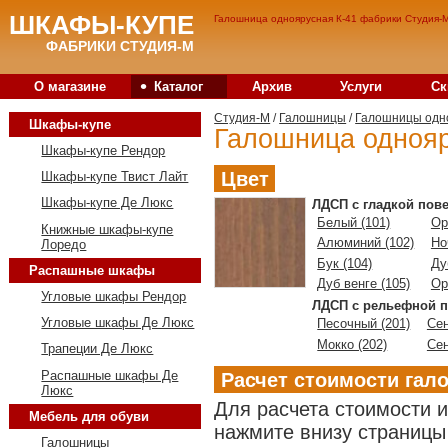
ШКАФЫ-КУПЕ
Галошница одноярусная К-41 фабрики Студия-М
ФАБРИКИ СТУДИЯ-М
•
О магазине
Каталог
Архив
Услуги
Ск
Студия-M
/
Галошницы
/
Галошницы одн
Шкафы-купе
Галошница однояр
Шкафы-купе Рендор
Цвет
Шкафы-купе Твист Лайт
Шкафы-купе Де Люкс
ЛДСП с гладкой пов
Белый (101)
Ор
Книжные шкафы-купе
Алюминий (102)
Но
Лоредо
Бук (104)
Ду
Распашные шкафы
Дуб венге (105)
Ор
Угловые шкафы Рендор
ЛДСП с рельефной п
Угловые шкафы Де Люкс
Песочный (201)
Сен
Мокко (202)
Сен
Трапеции Де Люкс
Распашные шкафы Де
Расчет стоимости га
Люкс
Для расчета стоимости 
Мебель для обуви
нажмите внизу страницы 
Галошницы