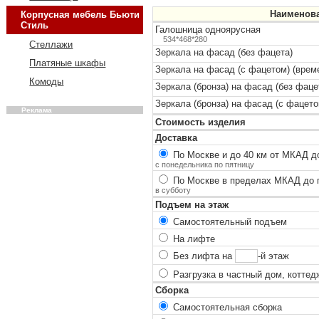
Наименов
Корпусная мебель Бьюти
Стиль
Галошница одноярусная
534*468*280
Стеллажи
Зеркала на фасад (без фацета)
Платяные шкафы
Зеркала на фасад (с фацетом) (време
Комоды
Зеркала (бронза) на фасад (без фаце
Зеркала (бронза) на фасад (с фацето
Реклама
Стоимость изделия
Доставка
По Москве и до 40 км от МКАД до
с понедельника по пятницу
По Москве в пределах МКАД до п
в субботу
Подъем на этаж
Самостоятельный подъем
На лифте
Без лифта на
-й этаж
Разгрузка в частный дом, коттед
Сборка
Самостоятельная сборка