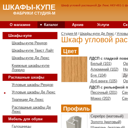
ШКАФЫ-КУПЕ
Шкаф угловой распашной Де Люкс АКУ-461-1 фа
ФАБРИКИ СТУДИЯ-М
•
О магазине
Каталог
Архив
Услуги
Ск
Студия-M
/
Шкафы-купе Де Люкс
/
Углов
Шкафы-купе
Шкаф угловой рас
Шкафы-купе Рендор
Цвет
Шкафы-купе Твист Лайт
Шкафы-купе Де Люкс
ЛДСП с гладкой пов
Белый (101)
Ор
Книжные шкафы-купе
Алюминий (102)
Но
Лоредо
Бук (104)
Ду
Распашные шкафы
Дуб венге (105)
Ор
Угловые шкафы Рендор
ЛДСП с рельефной п
•
Угловые шкафы Де Люкс
Песочный (201)
Сен
Мокко (202)
Сен
Трапеции Де Люкс
Распашные шкафы Де
Профиль
Люкс
Серебро (матовый)
Мебель для обуви
Золото (матовый)
Галошницы
Шампань (матовый)