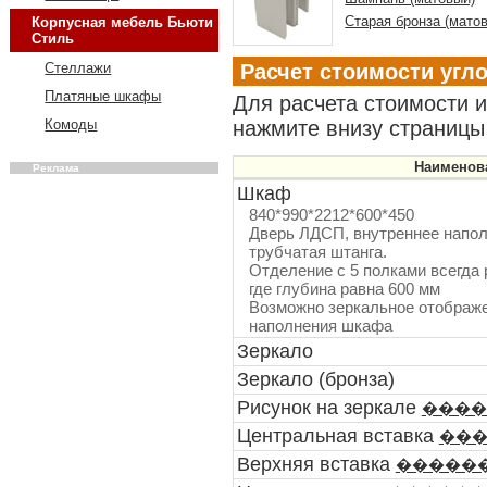
Старая бронза (мато
Корпусная мебель Бьюти
Стиль
Расчет стоимости угл
Стеллажи
Платяные шкафы
Для расчета стоимости 
нажмите внизу страницы 
Комоды
Наименов
Реклама
Шкаф
840*990*2212*600*450
Дверь ЛДСП, внутреннее наполн
трубчатая штанга.
Отделение с 5 полками всегда 
где глубина равна 600 мм
Возможно зеркальное отображе
наполнения шкафа
Зеркало
Зеркало (бронза)
Рисунок на зеркале
����
Центральная вставка
��
Верхняя вставка
�����