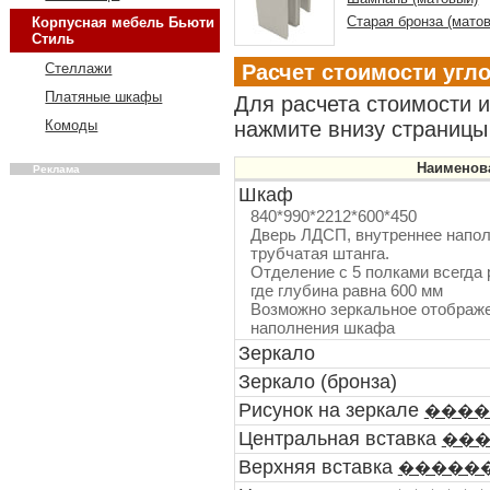
Старая бронза (мато
Корпусная мебель Бьюти
Стиль
Расчет стоимости угл
Стеллажи
Платяные шкафы
Для расчета стоимости 
нажмите внизу страницы 
Комоды
Наименов
Реклама
Шкаф
840*990*2212*600*450
Дверь ЛДСП, внутреннее наполн
трубчатая штанга.
Отделение с 5 полками всегда 
где глубина равна 600 мм
Возможно зеркальное отображе
наполнения шкафа
Зеркало
Зеркало (бронза)
Рисунок на зеркале
����
Центральная вставка
��
Верхняя вставка
�����