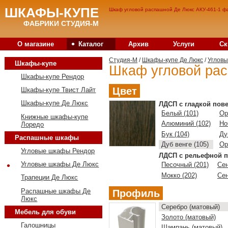
ШКАФЫ-КУПЕ
Шкаф угловой распашной Де Люкс АКУ-461-1 фа
ФАБРИКИ СТУДИЯ-М
•
О магазине
Каталог
Архив
Услуги
Ск
Студия-M
/
Шкафы-купе Де Люкс
/
Углов
Шкафы-купе
Шкаф угловой рас
Шкафы-купе Рендор
Цвет
Шкафы-купе Твист Лайт
Шкафы-купе Де Люкс
ЛДСП с гладкой пов
Белый (101)
Ор
Книжные шкафы-купе
Алюминий (102)
Но
Лоредо
Бук (104)
Ду
Распашные шкафы
Дуб венге (105)
Ор
Угловые шкафы Рендор
ЛДСП с рельефной п
•
Угловые шкафы Де Люкс
Песочный (201)
Сен
Мокко (202)
Сен
Трапеции Де Люкс
Распашные шкафы Де
Профиль
Люкс
Серебро (матовый)
Мебель для обуви
Золото (матовый)
Галошницы
Шампань (матовый)