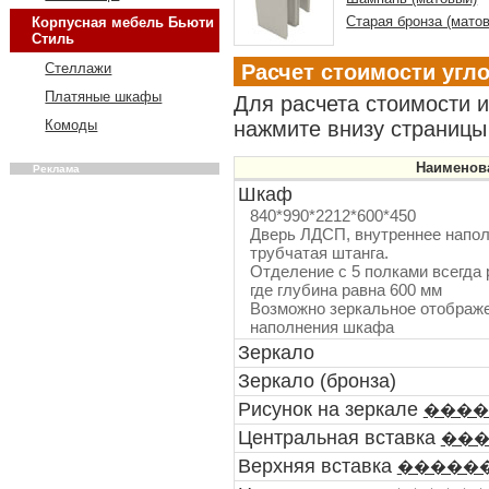
Старая бронза (мато
Корпусная мебель Бьюти
Стиль
Расчет стоимости угл
Стеллажи
Платяные шкафы
Для расчета стоимости 
нажмите внизу страницы 
Комоды
Наименов
Реклама
Шкаф
840*990*2212*600*450
Дверь ЛДСП, внутреннее наполн
трубчатая штанга.
Отделение с 5 полками всегда 
где глубина равна 600 мм
Возможно зеркальное отображе
наполнения шкафа
Зеркало
Зеркало (бронза)
Рисунок на зеркале
����
Центральная вставка
��
Верхняя вставка
�����