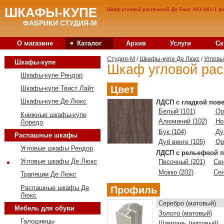
ШКАФЫ-КУПЕ
Шкаф угловой распашной Де Люкс АКУ-461-1 фа
ФАБРИКИ СТУДИЯ-М
•
О магазине
Каталог
Архив
Услуги
Ск
Студия-M
/
Шкафы-купе Де Люкс
/
Углов
Шкафы-купе
Шкаф угловой рас
Шкафы-купе Рендор
Цвет
Шкафы-купе Твист Лайт
Шкафы-купе Де Люкс
ЛДСП с гладкой пов
Белый (101)
Ор
Книжные шкафы-купе
Алюминий (102)
Но
Лоредо
Бук (104)
Ду
Распашные шкафы
Дуб венге (105)
Ор
Угловые шкафы Рендор
ЛДСП с рельефной п
•
Угловые шкафы Де Люкс
Песочный (201)
Сен
Мокко (202)
Сен
Трапеции Де Люкс
Распашные шкафы Де
Профиль
Люкс
Серебро (матовый)
Мебель для обуви
Золото (матовый)
Галошницы
Шампань (матовый)