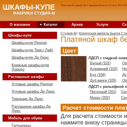
ШКАФЫ-КУПЕ
Платяной шкаф без ящиков Бьюти Стиль БС-516
ФАБРИКИ СТУДИЯ-М
•
О магазине
Каталог
Архив
Услуги
Ск
Студия-M
/
Корпусная мебель Бьюти Ст
Шкафы-купе
Платяной шкаф бе
Шкафы-купе Рендор
Цвет
Шкафы-купе Твист Лайт
Шкафы-купе Де Люкс
ЛДСП с гладкой пов
Белый (101)
Ор
Книжные шкафы-купе
Алюминий (102)
Но
Лоредо
Бук (104)
Ду
Распашные шкафы
Дуб венге (105)
Ор
Угловые шкафы Рендор
ЛДСП с рельефной п
Угловые шкафы Де Люкс
Песочный (201)
Сен
Мокко (202)
Сен
Трапеции Де Люкс
Распашные шкафы Де
Расчет стоимости пла
Люкс
Для расчета стоимости 
Мебель для обуви
нажмите внизу страницы 
Галошницы