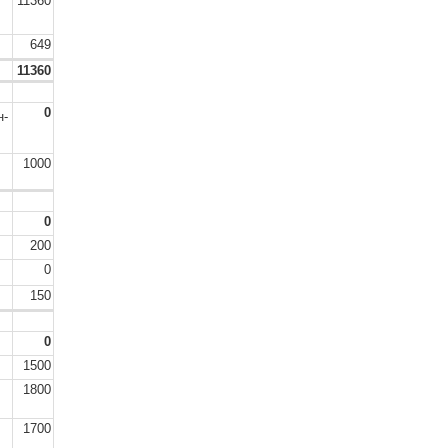
11360
649
11360
0
н-
1000
0
200
0
150
0
1500
1800
1700