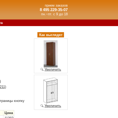
прием заказов
8 495 229-35-07
пн.−пт. с 9 до 18
та
Как выглядят
Увеличить
)
211)
траницы кнопку
Увеличить
Цена