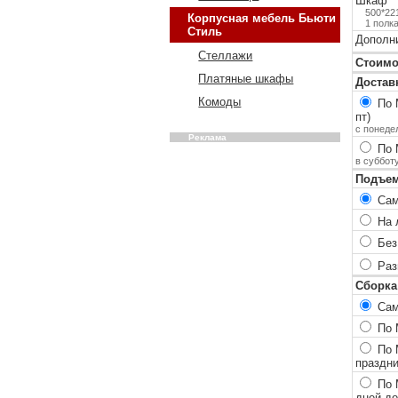
Шкаф
500*22
Корпусная мебель Бьюти
1 полка
Стиль
Дополн
Стеллажи
Стоимо
Платяные шкафы
Достав
Комоды
По 
пт)
с понеде
Реклама
По 
в суббот
Подъем
Сам
На 
Без
Разг
Сборка
Сам
По М
По М
праздн
По 
дней до