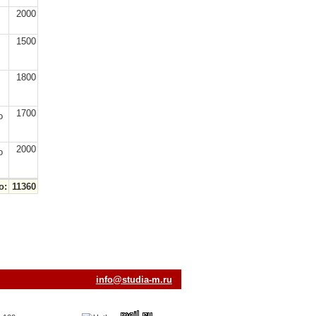
2000
1500
1800
,
1700
о
2000
о
о:
11360
ur.m-aiduts@ofni