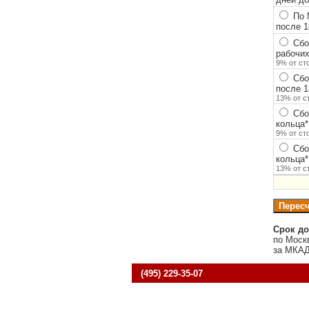
По 
после 1
Сбор
рабочих
9% от ст
Сбор
после 1
13% от с
Сбо
кольца
*
9% от ст
Сбо
кольца
*
13% от с
Срок до
по Моск
за МКАД
(495) 229-35-07