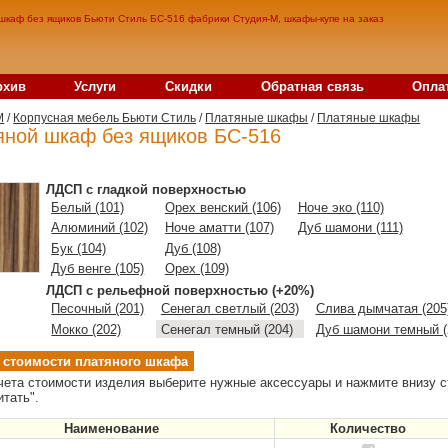
шкаф без ящиков Бьюти Стиль БС-516 фабрики Студия-М, шкафы-купе на заказ
рхив
Услуги
Скидки
Обратная связь
Опла
M
/
Корпусная мебель Бьюти Стиль
/
Платяные шкафы
/
Платяные шкафы
яной шкаф без ящиков БС-516
ЛДСП с гладкой поверхностью
Белый (101)
Орех венский (106)
Ноче эко (110)
Алюминий (102)
Ноче аматти (107)
Дуб шамони (111)
Бук (104)
Дуб (108)
Дуб венге (105)
Орех (109)
ЛДСП с рельефной поверхностью (+20%)
Песочный (201)
Сенегал светлый (203)
Слива дымчатая (205
Мокко (202)
Сенегал темный (204)
Дуб шамони темный (
 стоимости платяного шкафа
чета стоимости изделия выберите нужные аксессуары и нажмите внизу с
итать".
Наименование
Количество