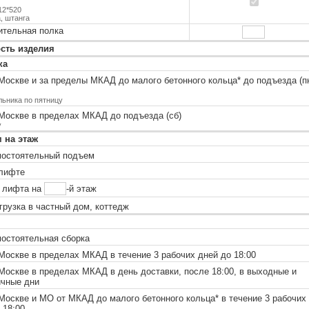
12*520
, штанга
ительная полка
сть изделия
ка
Москве и за пределы МКАД до малого бетонного кольца
*
до подъезда (п
льника по пятницу
Москве в пределах МКАД до подъезда (сб)
у
 на этаж
остоятельный подъем
лифте
 лифта на
-й этаж
рузка в частный дом, коттедж
остоятельная сборка
оскве в пределах МКАД в течение 3 рабочих дней до 18:00
оскве в пределах МКАД в день доставки, после 18:00, в выходные и
ичные дни
Москве и МО от МКАД до малого бетонного кольца
*
в течение 3 рабочих
 18:00