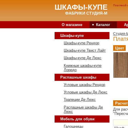
ШКАФЫ-КУПЕ
Платяной 
ФАБРИКИ СТУДИЯ-М
•
О магазине
Каталог
А
Студия-
Шкафы-купе
Плат
Шкафы-купе Рендор
Цвет
Шкафы-купе Твист Лайт
Шкафы-купе Де Люкс
Книжные шкафы-купе
Лоредо
Распашные шкафы
Угловые шкафы Рендор
Угловые шкафы Де Люкс
Трапеции Де Люкс
Расчет
Распашные шкафы Де
Для рас
Люкс
"Пересч
Мебель для обуви
Галошницы