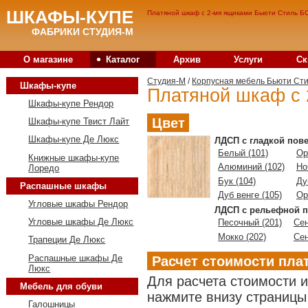
ШКАФЫ-КУПЕ
Платяной шкаф с 2-мя ящиками Бьюти Стиль БС
ФАБРИКИ СТУДИЯ-М
•
О магазине
Каталог
Архив
Услуги
Ск
Студия-M
/
Корпусная мебель Бьюти Ст
Шкафы-купе
Платяной шкаф с 
Шкафы-купе Рендор
Цвет
Шкафы-купе Твист Лайт
Шкафы-купе Де Люкс
ЛДСП с гладкой пов
Белый (101)
Ор
Книжные шкафы-купе
Алюминий (102)
Но
Лоредо
Бук (104)
Ду
Распашные шкафы
Дуб венге (105)
Ор
Угловые шкафы Рендор
ЛДСП с рельефной п
Угловые шкафы Де Люкс
Песочный (201)
Сен
Мокко (202)
Сен
Трапеции Де Люкс
Распашные шкафы Де
Расчет стоимости пла
Люкс
Для расчета стоимости 
Мебель для обуви
нажмите внизу страницы 
Галошницы