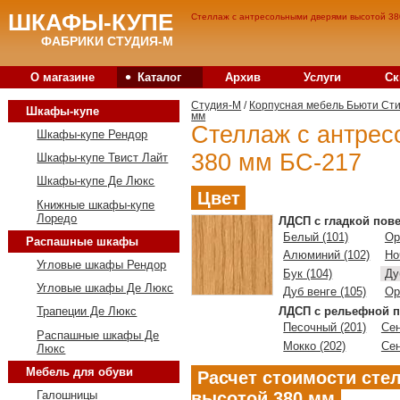
ШКАФЫ-КУПЕ
Стеллаж с антресольными дверями высотой 380
ФАБРИКИ СТУДИЯ-М
•
О магазине
Каталог
Архив
Услуги
Ск
Студия-M
/
Корпусная мебель Бьюти Ст
Шкафы-купе
мм
Стеллаж с антрес
Шкафы-купе Рендор
380 мм БС-217
Шкафы-купе Твист Лайт
Шкафы-купе Де Люкс
Цвет
Книжные шкафы-купе
Лоредо
ЛДСП с гладкой пов
Белый (101)
Ор
Распашные шкафы
Алюминий (102)
Но
Угловые шкафы Рендор
Бук (104)
Ду
Угловые шкафы Де Люкс
Дуб венге (105)
Ор
ЛДСП с рельефной п
Трапеции Де Люкс
Песочный (201)
Сен
Распашные шкафы Де
Мокко (202)
Сен
Люкс
Мебель для обуви
Расчет стоимости сте
высотой 380 мм
Галошницы