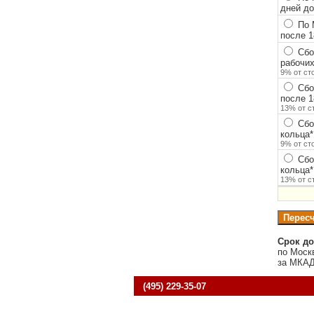
дней до
По 
после 1
Сбор
рабочих
9% от ст
Сбор
после 1
13% от с
Сбо
кольца
*
9% от ст
Сбо
кольца
*
13% от с
Срок до
по Моск
за МКАД
(495) 229-35-07