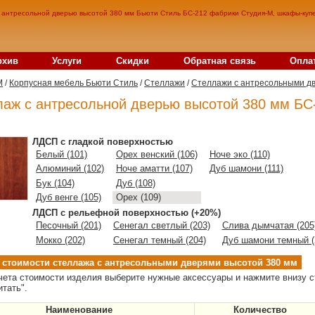
 антресольной дверью высотой 380 мм Бьюти Стиль БС-212 фабрики Студия-М, шкафы-купе
рхив
Услуги
Скидки
Обратная связь
Опла
M
/
Корпусная мебель Бьюти Стиль
/
Стеллажи
/
Стеллажи с антресольными д
лаж с антресольной дверью высотой 380 мм БС
ЛДСП с гладкой поверхностью
Белый (101)
Орех венский (106)
Ноче эко (110)
Алюминий (102)
Ноче аматти (107)
Дуб шамони (111)
Бук (104)
Дуб (108)
Дуб венге (105)
Орех (109)
ЛДСП с рельефной поверхностью (+20%)
Песочный (201)
Сенегал светлый (203)
Слива дымчатая (205
Мокко (202)
Сенегал темный (204)
Дуб шамони темный (
 стоимости стеллажа с антресольными дверями высотой 380 мм
чета стоимости изделия выберите нужные аксессуары и нажмите внизу с
итать".
Наименование
Количество