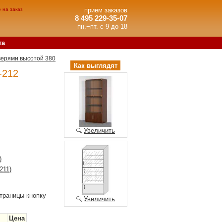
 на заказ
прием заказов
8 495 229-35-07
пн.−пт. с 9 до 18
та
верями высотой 380
Как выглядят
-212
Увеличить
)
211)
траницы кнопку
Увеличить
Цена