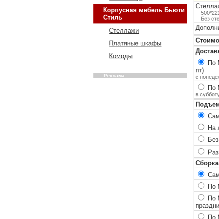
Стелла
Корпусная мебель Бьюти
500*22
Стиль
Без ст
Дополн
Стеллажи
Стоимо
Платяные шкафы
Достав
Комоды
По 
пт)
Реклама
с понеде
По 
в суббот
Подъем
Сам
На 
Без
Разг
Сборка
Сам
По М
По М
праздн
По 