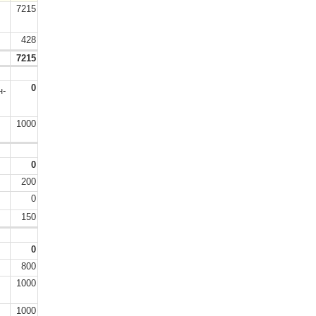
7215
428
7215
0
н-
1000
0
200
0
150
0
800
1000
1000