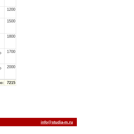
1200
1500
1800
,
1700
о
2000
о
о:
7215
ur.m-aiduts@ofni