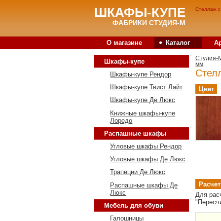
ШКАФЫ-КУПЕ
Стеллаж с
ФАБРИКИ СТУДИЯ-М
•
О магазине
Каталог
А
Студия-
Шкафы-купе
мм
Стел
Шкафы-купе Рендор
Шкафы-купе Твист Лайт
Цвет
Шкафы-купе Де Люкс
Книжные шкафы-купе
Лоредо
Распашные шкафы
Угловые шкафы Рендор
Угловые шкафы Де Люкс
Трапеции Де Люкс
Расчет
Распашные шкафы Де
Люкс
Для рас
"Пересч
Мебель для обуви
Галошницы