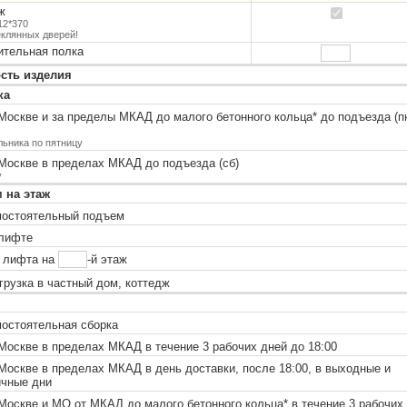
ж
12*370
еклянных дверей!
ительная полка
сть изделия
ка
Москве и за пределы МКАД до малого бетонного кольца
*
до подъезда (п
льника по пятницу
Москве в пределах МКАД до подъезда (сб)
у
 на этаж
остоятельный подъем
лифте
 лифта на
-й этаж
рузка в частный дом, коттедж
остоятельная сборка
оскве в пределах МКАД в течение 3 рабочих дней до 18:00
оскве в пределах МКАД в день доставки, после 18:00, в выходные и
ичные дни
Москве и МО от МКАД до малого бетонного кольца
*
в течение 3 рабочих