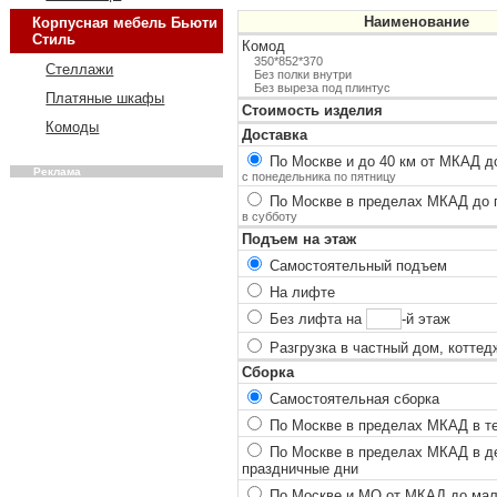
Наименование
Корпусная мебель Бьюти
Стиль
Комод
350*852*370
Стеллажи
Без полки внутри
Без выреза под плинтус
Платяные шкафы
Стоимость изделия
Комоды
Доставка
По Москве и до 40 км от МКАД до
Реклама
с понедельника по пятницу
По Москве в пределах МКАД до п
в субботу
Подъем на этаж
Самостоятельный подъем
На лифте
Без лифта на
-й этаж
Разгрузка в частный дом, коттед
Сборка
Самостоятельная сборка
По Москве в пределах МКАД в теч
По Москве в пределах МКАД в ден
праздничные дни
По Москве и МО от МКАД до мало