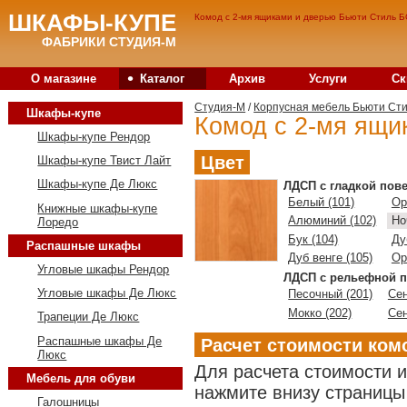
ШКАФЫ-КУПЕ
Комод с 2-мя ящиками и дверью Бьюти Стиль Б
ФАБРИКИ СТУДИЯ-М
•
О магазине
Каталог
Архив
Услуги
Ск
Студия-M
/
Корпусная мебель Бьюти Ст
Шкафы-купе
Комод с 2-мя ящи
Шкафы-купе Рендор
Цвет
Шкафы-купе Твист Лайт
Шкафы-купе Де Люкс
ЛДСП с гладкой пов
Белый (101)
Ор
Книжные шкафы-купе
Алюминий (102)
Но
Лоредо
Бук (104)
Ду
Распашные шкафы
Дуб венге (105)
Ор
Угловые шкафы Рендор
ЛДСП с рельефной п
Угловые шкафы Де Люкс
Песочный (201)
Сен
Мокко (202)
Сен
Трапеции Де Люкс
Распашные шкафы Де
Расчет стоимости ком
Люкс
Для расчета стоимости 
Мебель для обуви
нажмите внизу страницы 
Галошницы