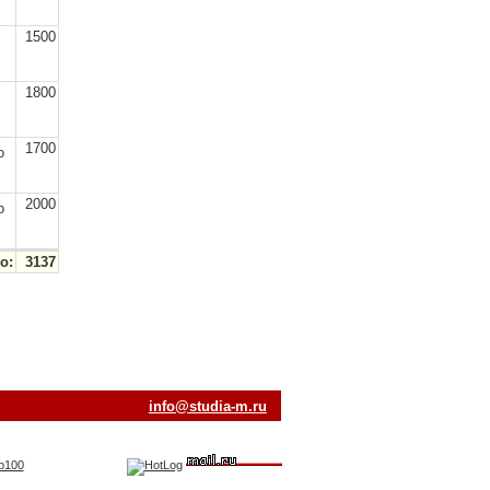
1500
1800
,
1700
о
2000
о
о:
3137
ur.m-aiduts@ofni