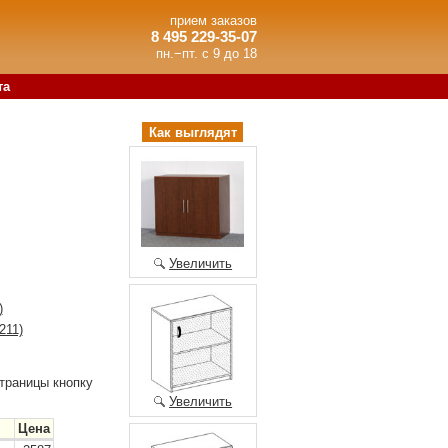
прием заказов
8 495 229-35-07
пн.−пт. с 9 до 18
та
Как выглядят
Увеличить
)
211)
траницы кнопку
Увеличить
Цена