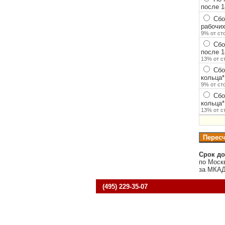
после 1
Сбор
рабочих
9% от ст
Сбор
после 1
13% от с
Сбо
кольца
*
9% от ст
Сбо
кольца
*
13% от с
Срок до
по Моск
за МКАД
(495) 229-35-07