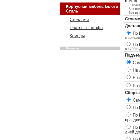
Комод
350*46
Корпусная мебель Бьюти
Без по
Стиль
Без вы
Стоимо
Стеллажи
Достав
Платяные шкафы
По М
Комоды
с понеде
По 
Реклама
в суббот
Подъем
Сам
На 
Без
Разг
Сборка
Сам
По М
По М
праздн
По 
дней до
По 