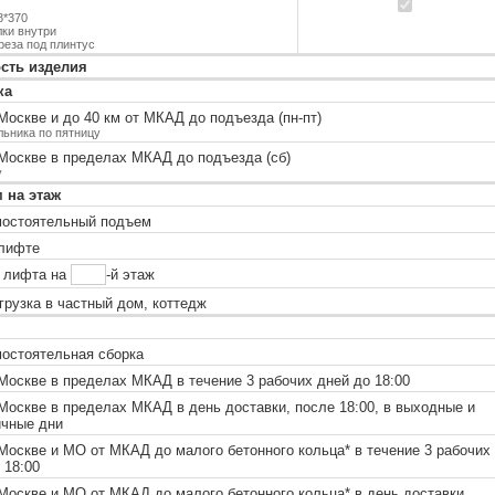
8*370
лки внутри
реза под плинтус
сть изделия
ка
оскве и до 40 км от МКАД до подъезда (пн-пт)
льника по пятницу
Москве в пределах МКАД до подъезда (сб)
у
 на этаж
остоятельный подъем
лифте
 лифта на
-й этаж
рузка в частный дом, коттедж
остоятельная сборка
оскве в пределах МКАД в течение 3 рабочих дней до 18:00
оскве в пределах МКАД в день доставки, после 18:00, в выходные и
ичные дни
Москве и МО от МКАД до малого бетонного кольца
*
в течение 3 рабочих
 18:00
Москве и МО от МКАД до малого бетонного кольца
*
в день доставки,