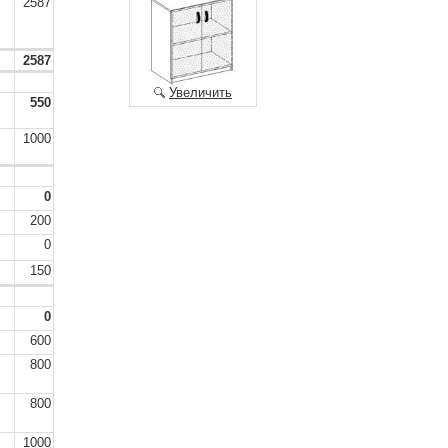
2587
2587
Увеличить
550
1000
0
200
0
150
0
600
800
800
1000