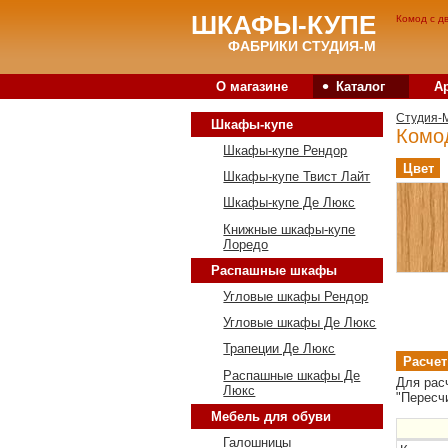
ШКАФЫ-КУПЕ
Комод с д
ФАБРИКИ СТУДИЯ-М
•
О магазине
Каталог
А
Студия-
Шкафы-купе
Комо
Шкафы-купе Рендор
Цвет
Шкафы-купе Твист Лайт
Шкафы-купе Де Люкс
Книжные шкафы-купе
Лоредо
Распашные шкафы
Угловые шкафы Рендор
Угловые шкафы Де Люкс
Трапеции Де Люкс
Расчет
Распашные шкафы Де
Для рас
Люкс
"Пересч
Мебель для обуви
Галошницы