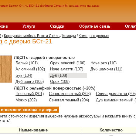
верью Бьюти Стиль БСт-21 фабрики Студия-М, шкафы-купе на заказ
рхив
Услуги
Скидки
Обратная связь
Опла
M
/
Корпусная мебель Бьюти Стиль
/
Комоды
/
Комоды с дверью
д с дверью БСт-21
ЛДСП с гладкой поверхностью
Белый (101)
Орех венский (106)
Ноче эко (110)
Алюминий (102)
Ноче аматти (107)
Дуб шамони (111)
Бук (104)
Дуб (108)
Дуб венге (105)
Орех (109)
ЛДСП с рельефной поверхностью (+20%)
Песочный (201)
Сенегал светлый (203)
Слива дымчатая (205
Мокко (202)
Сенегал темный (204)
Дуб шамони темный (
 стоимости комода с дверью
чета стоимости изделия выберите нужные аксессуары и нажмите внизу с
итать".
Наименование
Количество