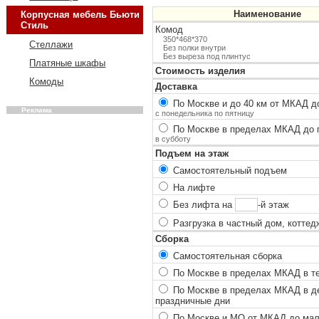
Наименование
Корпусная мебель Бьюти
Стиль
Комод
350*468*370
Стеллажи
Без полки внутри
Без выреза под плинтус
Платяные шкафы
Стоимость изделия
Комоды
Доставка
По Москве и до 40 км от МКАД до
Реклама
с понедельника по пятницу
По Москве в пределах МКАД до п
в субботу
Подъем на этаж
Самостоятельный подъем
На лифте
Без лифта на
-й этаж
Разгрузка в частный дом, коттед
Сборка
Самостоятельная сборка
По Москве в пределах МКАД в теч
По Москве в пределах МКАД в ден
праздничные дни
По Москве и МО от МКАД до мало