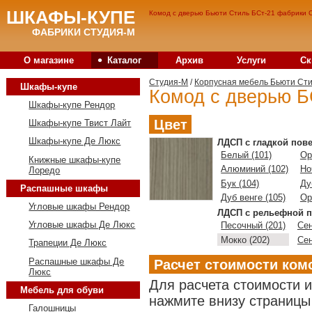
ШКАФЫ-КУПЕ
Комод с дверью Бьюти Стиль БСт-21 фабрики С
ФАБРИКИ СТУДИЯ-М
•
О магазине
Каталог
Архив
Услуги
Ск
Студия-M
/
Корпусная мебель Бьюти Ст
Шкафы-купе
Комод с дверью Б
Шкафы-купе Рендор
Цвет
Шкафы-купе Твист Лайт
Шкафы-купе Де Люкс
ЛДСП с гладкой пов
Белый (101)
Ор
Книжные шкафы-купе
Алюминий (102)
Но
Лоредо
Бук (104)
Ду
Распашные шкафы
Дуб венге (105)
Ор
Угловые шкафы Рендор
ЛДСП с рельефной п
Угловые шкафы Де Люкс
Песочный (201)
Сен
Мокко (202)
Сен
Трапеции Де Люкс
Распашные шкафы Де
Расчет стоимости ком
Люкс
Для расчета стоимости 
Мебель для обуви
нажмите внизу страницы 
Галошницы