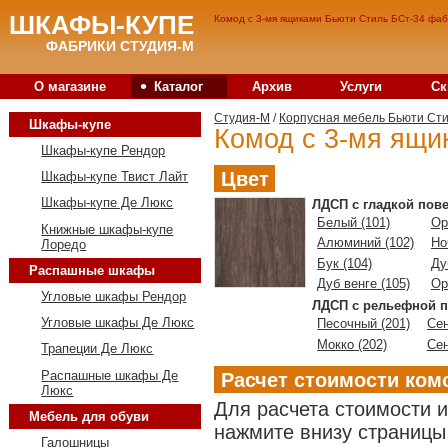
ШКАФЫ-КУПЕ
Комод с 3-мя ящиками Бьюти Стиль БСт-34 фаб
ФАБРИКИ СТУДИЯ-М
•
О магазине
Каталог
Архив
Услуги
Ск
Студия-M
/
Корпусная мебель Бьюти Ст
Шкафы-купе
Комод с 3-мя ящи
Шкафы-купе Рендор
Цвет
Шкафы-купе Твист Лайт
Шкафы-купе Де Люкс
ЛДСП с гладкой пов
Белый (101)
Ор
Книжные шкафы-купе
Алюминий (102)
Но
Лоредо
Бук (104)
Ду
Распашные шкафы
Дуб венге (105)
Ор
Угловые шкафы Рендор
ЛДСП с рельефной п
Угловые шкафы Де Люкс
Песочный (201)
Сен
Мокко (202)
Сен
Трапеции Де Люкс
Распашные шкафы Де
Расчет стоимости ком
Люкс
Для расчета стоимости 
Мебель для обуви
нажмите внизу страницы 
Галошницы