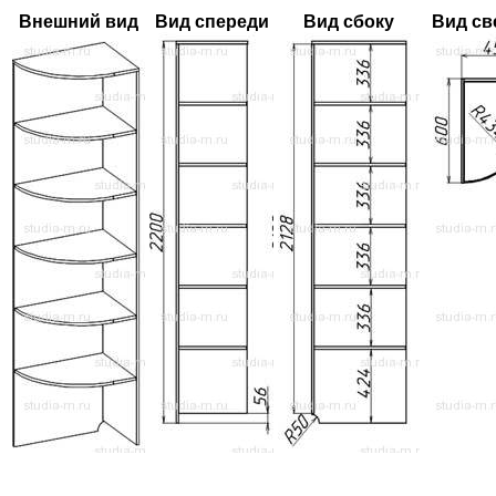
Внешний вид
Вид спереди
Вид сбоку
Вид св