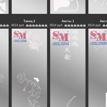
Танец 2
Аисты 1
Аис
���
4514 руб.
�������
4514 руб.
�������
4514 руб.
�