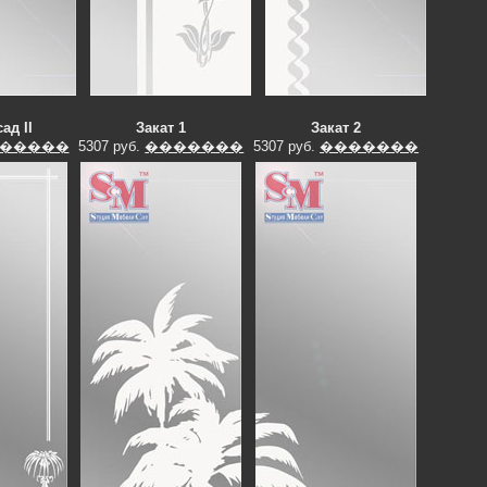
ад II
Закат 1
Закат 2
�����
5307 руб.
�������
5307 руб.
�������