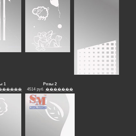
ы 1
Розы 2
������
4514 руб.
�������