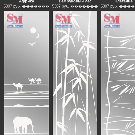
Африка
Бамбуковый лес
Плетение
5307 руб.
�������
5307 руб.
�������
5307 руб.
����