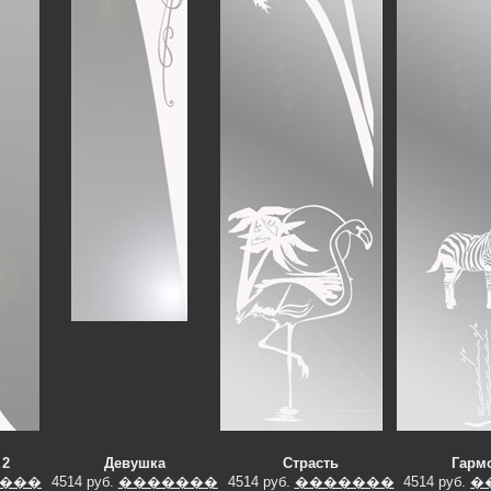
 2
Девушка
Страсть
Гарм
���
4514 руб.
�������
4514 руб.
�������
4514 руб.
�