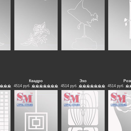
Квадро
Эхо
Роз
���
4514 руб.
�������
4514 руб.
�������
4514 руб.
�