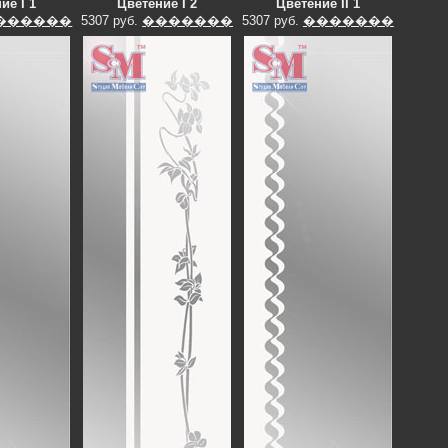
ие I 1
Цветение I 2
Цветение II 1
������
5307 руб.
�������
5307 руб.
�������