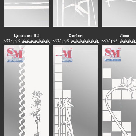
Цветение II 2
Стебли
Лоза
5307 руб.
�������
5307 руб.
�������
5307 руб.
����