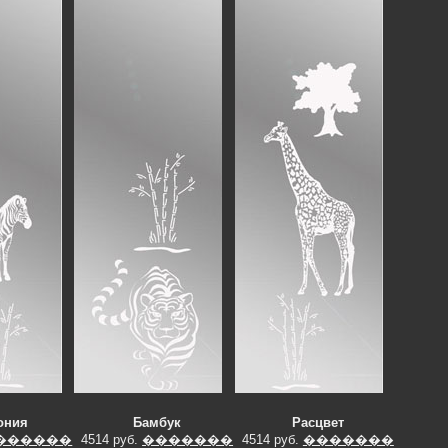
ония
Бамбук
Расцвет
������
4514 руб.
�������
4514 руб.
�������