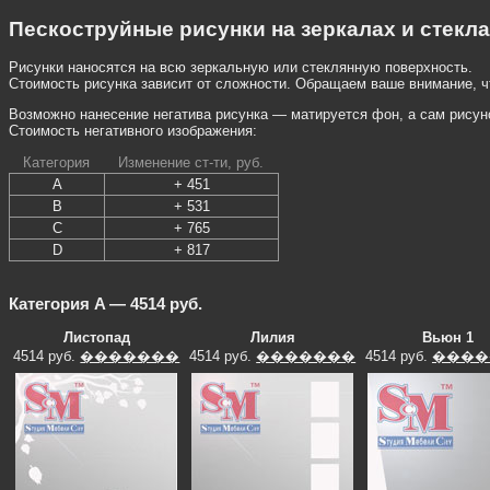
Пескоструйные рисунки на зеркалах и стекл
Рисунки наносятся на всю зеркальную или стеклянную поверхность.
Стоимость рисунка зависит от сложности. Обращаем ваше внимание, чт
Возможно нанесение негатива рисунка — матируется фон, а сам рисун
Стоимость негативного изображения:
Категория
Изменение ст-ти, руб.
A
+ 451
B
+ 531
C
+ 765
D
+ 817
Категория A — 4514 руб.
Листопад
Лилия
Вьюн 1
4514 руб.
�������
4514 руб.
�������
4514 руб.
����