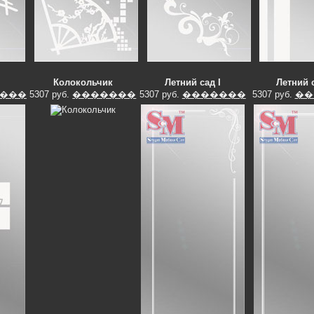
Колокольчик
Летний сад I
Летний с
���
5307 руб.
�������
5307 руб.
�������
5307 руб.
��