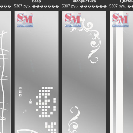
Веер
Флористика
Цветен
���
5307 руб.
�������
5307 руб.
�������
5307 руб.
�