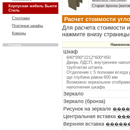
Старая бронза (мато
Корпусная мебель Бьюти
Стиль
Расчет стоимости угл
Стеллажи
Платяные шкафы
Для расчета стоимости 
нажмите внизу страницы 
Комоды
Наименов
Реклама
Шкаф
840*990*2212*600*450
Дверь ЛДСП, внутреннее наполн
трубчатая штанга.
Отделение с 5 полками всегда 
где глубина равна 600 мм
Возможно зеркальное отображе
наполнения шкафа
Зеркало
Зеркало (бронза)
Рисунок на зеркале
����
Центральная вставка
��
Верхняя вставка
�����