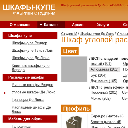
ШКАФЫ-КУПЕ
Шкаф угловой распашной Де Люкс АКУ-461-1 фа
ФАБРИКИ СТУДИЯ-М
•
О магазине
Каталог
Архив
Услуги
Ск
Студия-M
/
Шкафы-купе Де Люкс
/
Углов
Шкафы-купе
Шкаф угловой рас
Шкафы-купе Рендор
Цвет
Шкафы-купе Твист Лайт
Шкафы-купе Де Люкс
ЛДСП с гладкой пов
Белый (101)
Ор
Книжные шкафы-купе
Алюминий (102)
Но
Лоредо
Бук (104)
Ду
Распашные шкафы
Дуб венге (105)
Ор
Угловые шкафы Рендор
ЛДСП с рельефной п
•
Угловые шкафы Де Люкс
Песочный (201)
Сен
Мокко (202)
Сен
Трапеции Де Люкс
Распашные шкафы Де
Профиль
Люкс
Серебро (матовый)
Мебель для обуви
Золото (матовый)
Галошницы
Шампань (матовый)