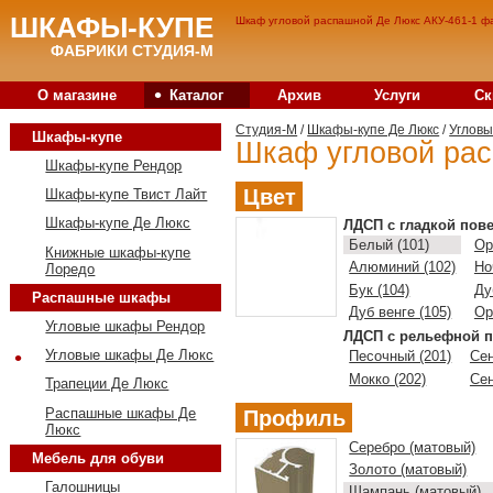
ШКАФЫ-КУПЕ
Шкаф угловой распашной Де Люкс АКУ-461-1 фа
ФАБРИКИ СТУДИЯ-М
•
О магазине
Каталог
Архив
Услуги
Ск
Студия-M
/
Шкафы-купе Де Люкс
/
Углов
Шкафы-купе
Шкаф угловой рас
Шкафы-купе Рендор
Цвет
Шкафы-купе Твист Лайт
Шкафы-купе Де Люкс
ЛДСП с гладкой пов
Белый (101)
Ор
Книжные шкафы-купе
Алюминий (102)
Но
Лоредо
Бук (104)
Ду
Распашные шкафы
Дуб венге (105)
Ор
Угловые шкафы Рендор
ЛДСП с рельефной п
•
Угловые шкафы Де Люкс
Песочный (201)
Сен
Мокко (202)
Сен
Трапеции Де Люкс
Распашные шкафы Де
Профиль
Люкс
Серебро (матовый)
Мебель для обуви
Золото (матовый)
Галошницы
Шампань (матовый)