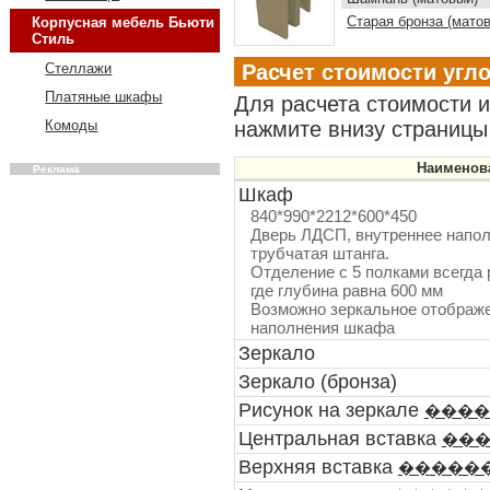
Старая бронза (мато
Корпусная мебель Бьюти
Стиль
Расчет стоимости угл
Стеллажи
Платяные шкафы
Для расчета стоимости 
нажмите внизу страницы 
Комоды
Наименов
Реклама
Шкаф
840*990*2212*600*450
Дверь ЛДСП, внутреннее наполн
трубчатая штанга.
Отделение с 5 полками всегда 
где глубина равна 600 мм
Возможно зеркальное отображе
наполнения шкафа
Зеркало
Зеркало (бронза)
Рисунок на зеркале
����
Центральная вставка
��
Верхняя вставка
�����