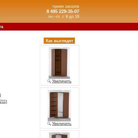
прием заказов
8 495 229-35-07
пн.−пт. с 9 до 18
та
Как выглядят
Увеличить
)
211)
Увеличить