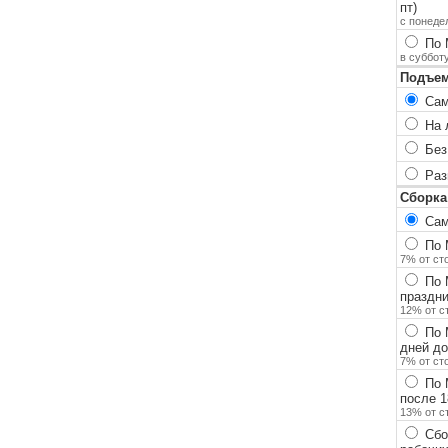
пт)
с понеде
По 
в суббот
Подъем
Сам
На 
Без
Разг
Сборка
Сам
По М
7% от ст
По М
праздн
12% от с
По 
дней до
7% от ст
По 
после 1
13% от с
Сбор