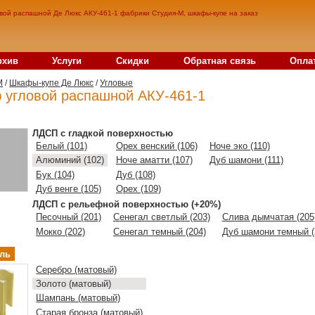
вой распашной Де Люкс АКУ-461-1 фабрики Студия-М, шкафы-купе на заказ
рхив
Услуги
Скидки
Обратная связь
Опла
M
/
Шкафы-купе Де Люкс
/
Угловые
 угловой распашной АКУ-461-1
ЛДСП с гладкой поверхностью
Белый (101)
Орех венский (106)
Ноче эко (110)
Алюминий (102)
Ноче аматти (107)
Дуб шамони (111)
Бук (104)
Дуб (108)
Дуб венге (105)
Орех (109)
ЛДСП с рельефной поверхностью (+20%)
Песочный (201)
Сенегал светлый (203)
Слива дымчатая (205
Мокко (202)
Сенегал темный (204)
Дуб шамони темный (
ль
Серебро (матовый)
Золото (матовый)
Шампань (матовый)
Старая бронза (матовый)