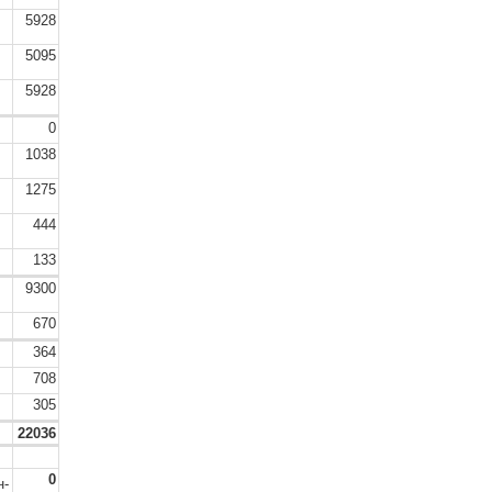
5928
5095
5928
0
1038
1275
444
133
9300
670
364
708
305
22036
0
н-