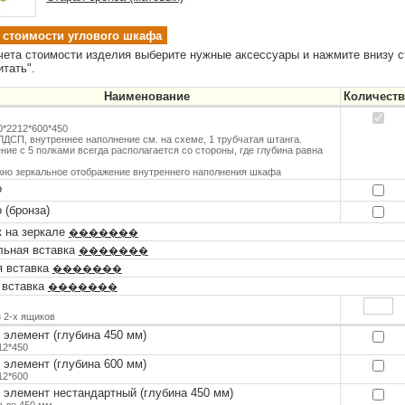
 стоимости углового шкафа
чета стоимости изделия выберите нужные аксессуары и нажмите внизу с
итать".
Наименование
Количест
0*2212*600*450
ЛДСП, внутреннее наполнение см. на схеме, 1 трубчатая штанга.
ние с 5 полками всегда располагается со стороны, где глубина равна
но зеркальное отображение внутреннего наполнения шкафа
о
 (бронза)
 на зеркале
�������
льная вставка
�������
я вставка
�������
 вставка
�������
з 2-х ящиков
 элемент (глубина 450 мм)
12*450
 элемент (глубина 600 мм)
12*600
 элемент нестандартный (глубина 450 мм)
 до 450 мм