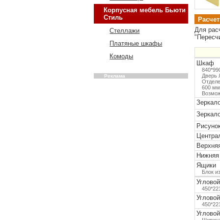
Корпусная мебель Бьюти
Стиль
Расчет
Для рас
Стеллажи
"Пересч
Платяные шкафы
Комоды
Шкаф
840*99
Дверь 
Реклама
Отделе
600 мм
Возмож
Зеркал
Зеркало
Рисунок
Центра
Верхня
Нижняя
Ящики
Блок и
Угловой
450*22
Угловой
450*22
Угловой
Ширина