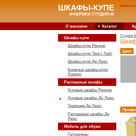
ШКАФЫ-КУПЕ
Шкаф угло
ФАБРИКИ СТУДИЯ-М
•
О магазине
Каталог
А
Студия-
Шкафы-купе
Шкаф
Шкафы-купе Рендор
Цвет
Шкафы-купе Твист Лайт
Шкафы-купе Де Люкс
Книжные шкафы-купе
Лоредо
Распашные шкафы
Угловые шкафы Рендор
•
Угловые шкафы Де Люкс
Трапеции Де Люкс
Профи
Распашные шкафы Де
Люкс
Мебель для обуви
Галошницы