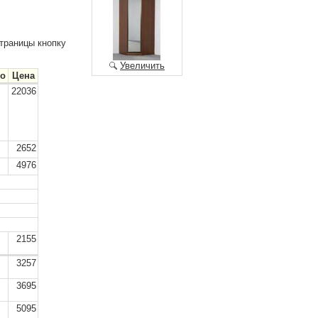
траницы кнопку
Увеличить
во
Цена
22036
2652
4976
2155
3257
3695
5095